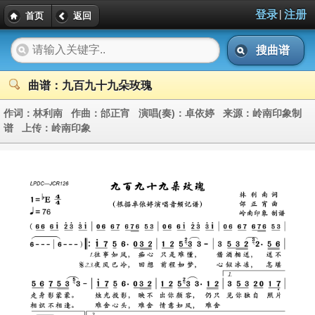
|
登录
注册
首页
返回
搜曲谱
曲谱：九百九十九朵玫瑰
作词：
林利南
作曲：
邰正宵
演唱(奏)：
卓依婷
来源：
岭南印象制
谱
上传：
岭南印象