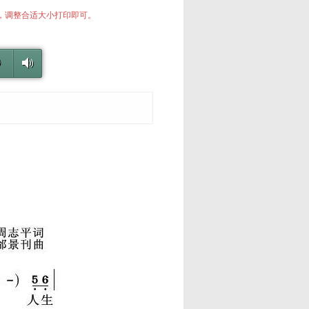
中，调整合适大小打印即可。
9