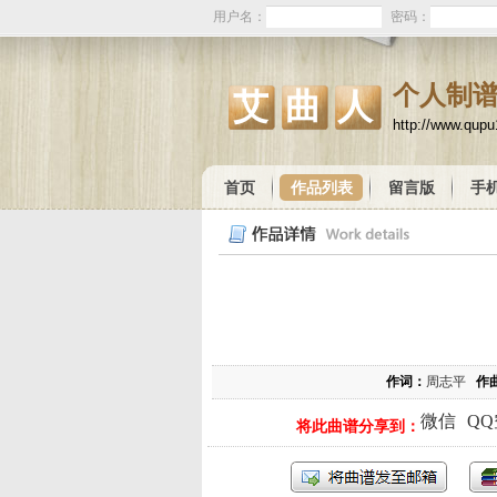
用户名：
密码：
个人制
艾曲人
http://www.qup
首页
作品列表
留言版
手
作词：
周志平
作
微信
Q
将此曲谱分享到：