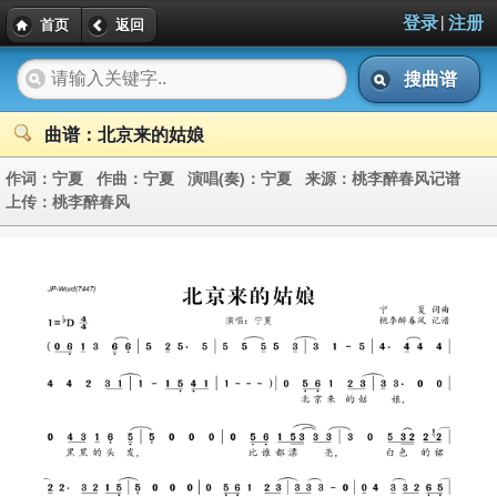
|
登录
注册
首页
返回
搜曲谱
曲谱：北京来的姑娘
作词：
宁夏
作曲：
宁夏
演唱(奏)：
宁夏
来源：
桃李醉春风记谱
上传：
桃李醉春风