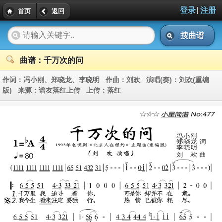
|
登录
注册
首页
返回
搜曲谱
曲谱：千万次的问
作词：
冯小刚、郑晓龙、李晓明
作曲：
刘欢
演唱(奏)：
刘欢(重编
版)
来源：
谱友落红上传
上传：
落红