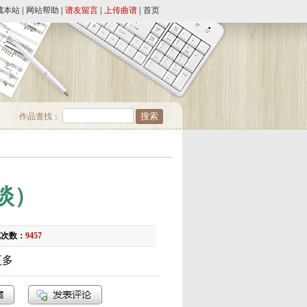
藏本站
|
网站帮助
|
谱友留言
|
上传曲谱
|
首页
作品查找：
淡）
览次数：
9457
更多