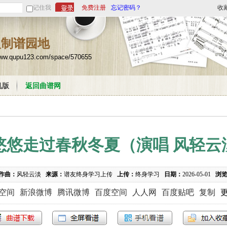
记住我
免费注册
忘记密码？
收
人制谱园地
www.qupu123.com/space/570655
机版
返回曲谱网
悠悠走过春秋冬夏（演唱 风轻云
作曲：
风轻云淡
来源：
谱友终身学习上传
上传：
终身学习
日期：
2026-05-01
浏
Q空间
新浪微博
腾讯微博
百度空间
人人网
百度贴吧
复制