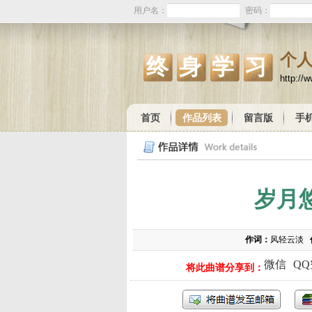
用户名：
密码：
个
终身学习
http://
首页
作品列表
留言版
手
岁月
作词：
风轻云淡
微信
Q
将此曲谱分享到：