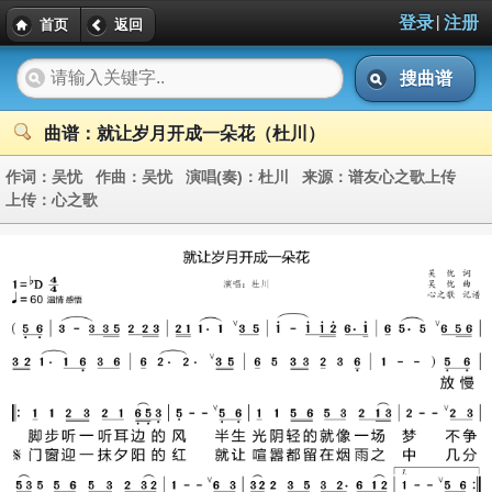
|
登录
注册
首页
返回
搜曲谱
曲谱：就让岁月开成一朵花（杜川）
作词：
吴忧
作曲：
吴忧
演唱(奏)：
杜川
来源：
谱友心之歌上传
上传：
心之歌