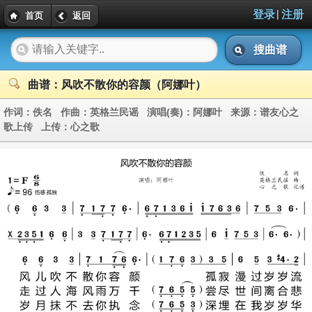
|
登录
注册
首页
返回
搜曲谱
曲谱：风吹不散你的容颜（阿娜叶）
作词：
佚名
作曲：
英格兰民谣
演唱(奏)：
阿娜叶
来源：
谱友心之
歌上传
上传：
心之歌