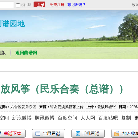
记住我
免费注册
忘记密码？
收
制谱园地
1
机版
返回曲谱网
放风筝（民乐合奏（总谱））
(奏)：
六合区爱乐乐团
来源：
谱友云淡风轻张上传
上传：
云淡风轻张
日期：
2026
Q空间
新浪微博
腾讯微博
百度空间
人人网
百度贴吧
复制