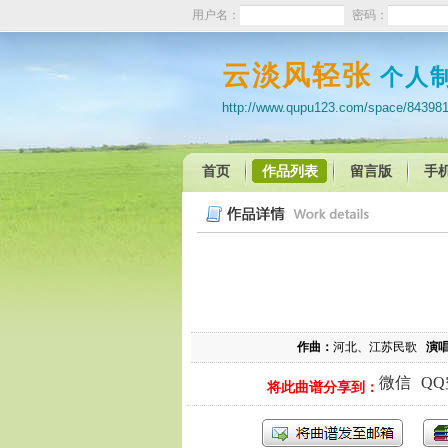
用户名：
密码：
云淡风轻张
个人
http://www.qupu123.com/space/84398
首页
作品列表
留言版
手
作曲：
河北、江苏民歌
演唱
微信
Q
将此曲谱分享到：