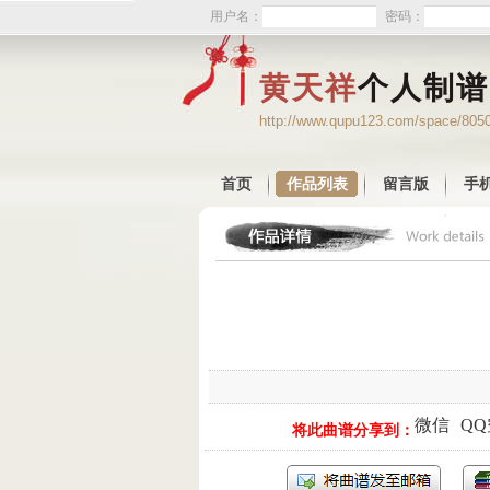
用户名：
密码：
黄天祥
个人制谱
http://www.qupu123.com/space/805
首页
作品列表
留言版
手
微信
Q
将此曲谱分享到：