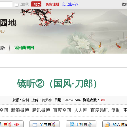
记住我
免费注册
忘记密码？
收
园地
018
机版
返回曲谱网
镜听②（国风·刀郎）
来源：
自制
上传：
黄天祥
日期：
2026-07-04
浏览次数：
369
Q空间
新浪微博
腾讯微博
百度空间
人人网
百度贴吧
复制