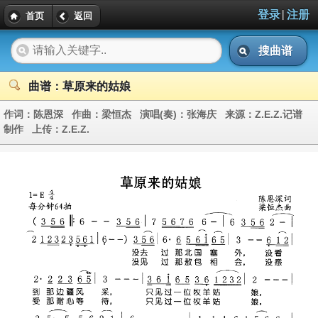
|
登录
注册
首页
返回
搜曲谱
曲谱：草原来的姑娘
作词：
陈恩深
作曲：
梁恒杰
演唱(奏)：
张海庆
来源：
Z.E.Z.记谱
制作
上传：
Z.E.Z.