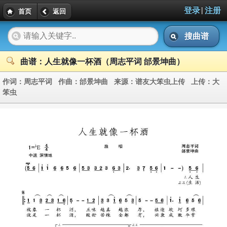
|
登录
注册
首页
返回
搜曲谱
曲谱：人生就像一杯酒（周志平词 邰景坤曲）
作词：
周志平词
作曲：
邰景坤曲
来源：
谱友大笨虫上传
上传：
大
笨虫