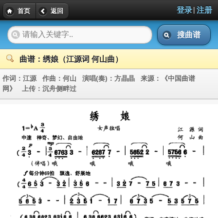
|
登录
注册
首页
返回
搜曲谱
曲谱：绣娘（江源词 何山曲）
作词：
江源
作曲：
何山
演唱(奏)：
方晶晶
来源：
《中国曲谱
网》
上传：
沉舟侧畔过