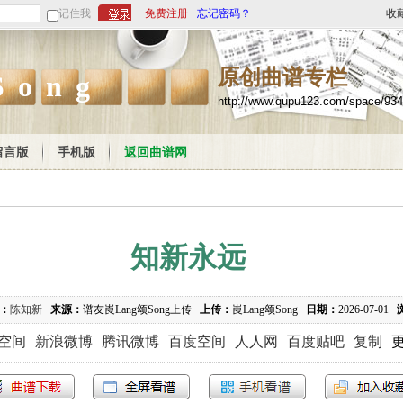
记住我
免费注册
忘记密码？
收
原创曲谱专栏
Song
http://www.qupu123.com/space/93
留言版
手机版
返回曲谱网
知新永远
：
陈知新
来源：
谱友崀Lang颂Song上传
上传：
崀Lang颂Song
日期：
2026-07-01
Q空间
新浪微博
腾讯微博
百度空间
人人网
百度贴吧
复制