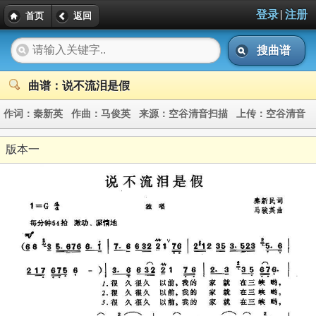
|
登录
注册
首页
返回
搜曲谱
曲谱：说不流泪是假
作词：
秦新英
作曲：
马俊英
来源：
空谷清音扫描
上传：
空谷清音
版本一