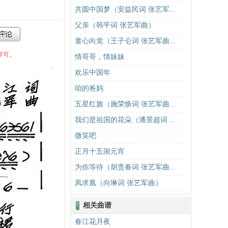
共圆中国梦（安益民词 张艺军...
父亲（韩平词 张艺军曲）
童心向党（王子仑词 张艺军曲...
即可。
情哥哥，情妹妹
欢乐中国年
咱的爸妈
五星红旗（施荣焕词 张艺军曲...
我们是祖国的花朵（潘景超词 ...
微笑吧
正月十五闹元宵
为你等待（胡贵春词 张艺军曲...
凤求凰（向琳词 张艺军曲）
相关曲谱
春江花月夜