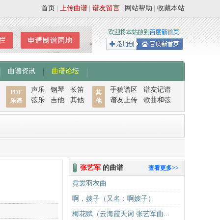
首页
|
上传曲谱
|
谱友留言
|
网站帮助
|
收藏本站
曲谱资讯
曲谱论坛
声乐
钢琴
长笛
手稿谱区
谱友记谱
PDF
其
弦乐
吉他
其他
谱友上传
歌曲和弦
乐谱
他
张艺军
的曲谱
查看更多>>
霓裳羽衣曲
啊，嫂子（又名：啊嫂子）
梅花赋（云海霞天词 张艺军曲...