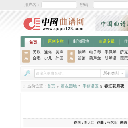
用户名：
密码：
原创专栏
制谱园地
曲谱专辑
作
首页
民歌
通俗
美声
钢琴
电子琴
手风琴
萨克
声
器
合唱
少儿
外国
笛箫
葫芦丝
胡琴谱
琵琶
乐
乐
所有类别
当前位置：
首页
谱友园地
手稿谱区
春江花月夜
作词：
李大江
作曲：
张艺军
来源