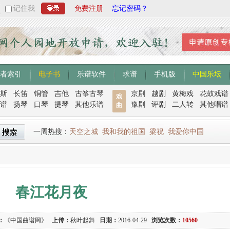
记住我
免费注册
忘记密码？
者索引
电子书
乐谱软件
求谱
手机版
中国乐坛
斯
长笛
铜管
吉他
古筝古琴
京剧
越剧
黄梅戏
花鼓戏谱
戏
谱
扬琴
口琴
提琴
其他乐谱
豫剧
评剧
二人转
其他唱谱
曲
一周热搜：
天空之城
我和我的祖国
梁祝
我爱你中国
春江花月夜
：
《中国曲谱网》
上传：
秋叶起舞
日期：
2016-04-29
浏览次数：
10560