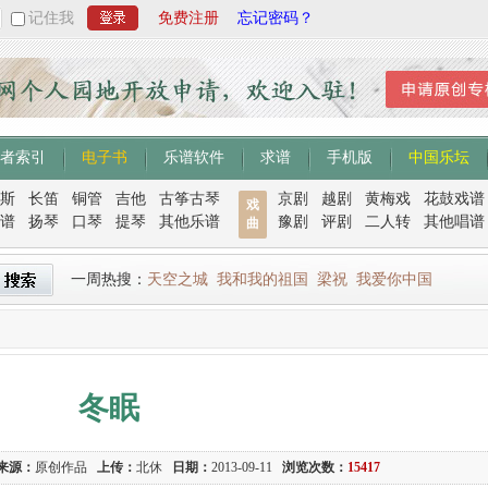
记住我
免费注册
忘记密码？
者索引
电子书
乐谱软件
求谱
手机版
中国乐坛
斯
长笛
铜管
吉他
古筝古琴
京剧
越剧
黄梅戏
花鼓戏谱
戏
谱
扬琴
口琴
提琴
其他乐谱
豫剧
评剧
二人转
其他唱谱
曲
一周热搜：
天空之城
我和我的祖国
梁祝
我爱你中国
冬眠
来源：
原创作品
上传：
北休
日期：
2013-09-11
浏览次数：
15417