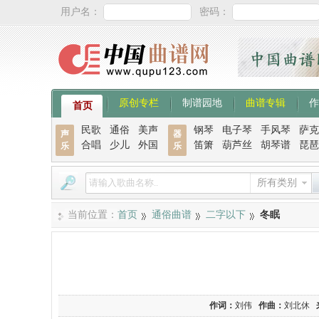
用户名：
密码：
原创专栏
制谱园地
曲谱专辑
作
首页
民歌
通俗
美声
钢琴
电子琴
手风琴
萨克
声
器
合唱
少儿
外国
笛箫
葫芦丝
胡琴谱
琵琶
乐
乐
所有类别
当前位置：
首页
通俗曲谱
二字以下
冬眠
作词：
刘伟
作曲：
刘北休