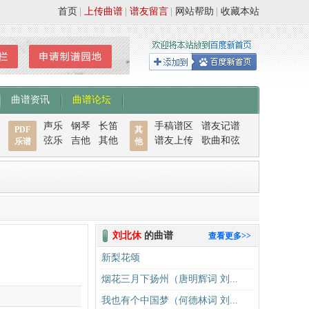
首页
|
上传曲谱
|
谱友留言
|
网站帮助
|
收藏本站
曲谱资讯
曲谱论坛
声乐
钢琴
长笛
手稿谱区
谱友记谱
PDF
其
弦乐
吉他
其他
谱友上传
歌曲和弦
乐谱
他
刘北休
的曲谱
查看更多>>
新梨花颂
烟花三月下扬州（唐明辉词 刘...
我也有个中国梦（何德林词 刘...