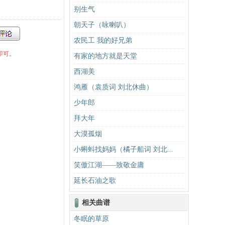
别生气
朝天子（咏喇叭）
农民工 我的好兄弟
即可。
有家的地方就是天堂
西湖美
鸿雁（袁质词 刘北休曲）
少年郎
拜大年
大漠孤烟
小蝌蚪找妈妈（橘子船词 刘北...
笑傲江湖——致敬金庸
延长石油之歌
相关曲谱
冬眠的草原