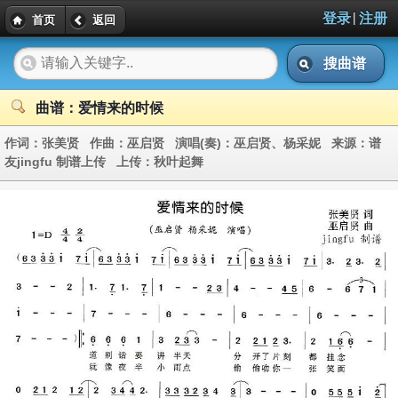
|
登录
注册
首页
返回
搜曲谱
曲谱：爱情来的时候
作词：
张美贤
作曲：
巫启贤
演唱(奏)：
巫启贤、杨采妮
来源：
谱
友jingfu 制谱上传
上传：
秋叶起舞