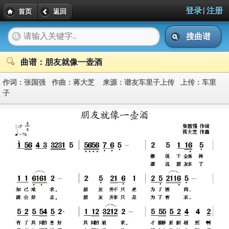
|
登录
注册
首页
返回
搜曲谱
曲谱：朋友就像一壶酒
作词：
张国强
作曲：
蒋大芝
来源：
谱友车里子上传
上传：
车里
子