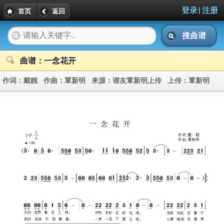
|
登录
注册
首页
返回
搜曲谱
曲谱：一念花开
作词：
戴靓
作曲：
覃新明
来源：
谱友覃新明上传
上传：
覃新明