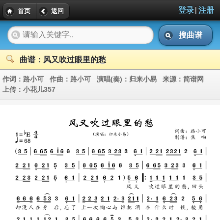
|
登录
注册
首页
返回
搜曲谱
曲谱：风又吹过眼里的愁
作词：
路小可
作曲：
路小可
演唱(奏)：
归来小易
来源：
简谱网
上传：
小花儿357