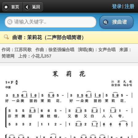
|
登录
注册
首页
返回
搜曲谱
曲谱：茉莉花（二声部合唱简谱）
作词：
江苏民歌
作曲：
徐坚强编合唱
演唱(奏)：
女声合唱
来源：
简谱网
上传：
小花儿357