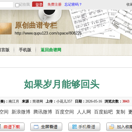
记住我
免费注册
忘记密码？
收
原创曲谱专栏
http://www.qupu123.com/space/808226
留言版
手机版
返回曲谱网
如果岁月能够回头
(奏)：
南江月
来源：
简谱网
上传：
小花儿357
日期：
2026-05-16
浏览次数：
3043
Q空间
新浪微博
腾讯微博
百度空间
人人网
百度贴吧
复制