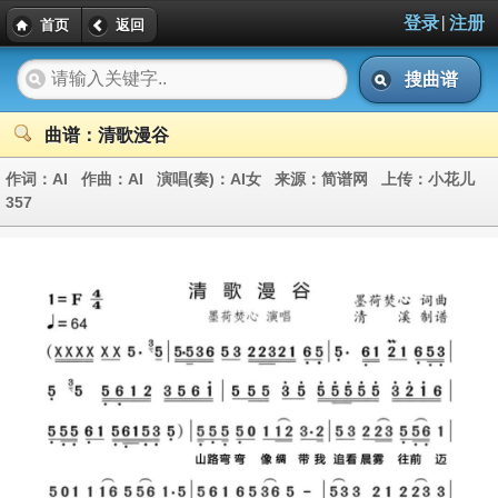
|
登录
注册
首页
返回
搜曲谱
曲谱：清歌漫谷
作词：
AI
作曲：
AI
演唱(奏)：
AI女
来源：
简谱网
上传：
小花儿
357