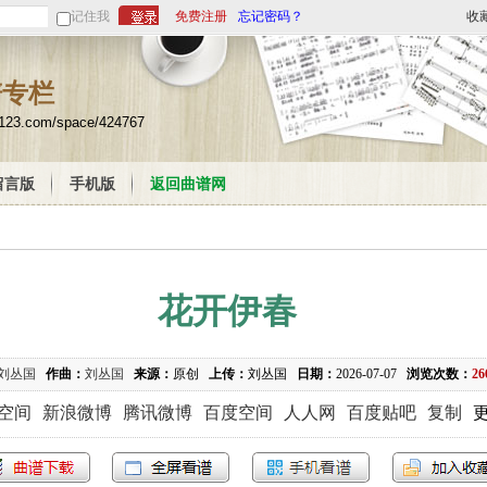
记住我
免费注册
忘记密码？
收
谱专栏
u123.com/space/424767
留言版
手机版
返回曲谱网
花开伊春
刘丛国
作曲：
刘丛国
来源：
原创
上传：
刘丛国
日期：
2026-07-07
浏览次数：
26
Q空间
新浪微博
腾讯微博
百度空间
人人网
百度贴吧
复制