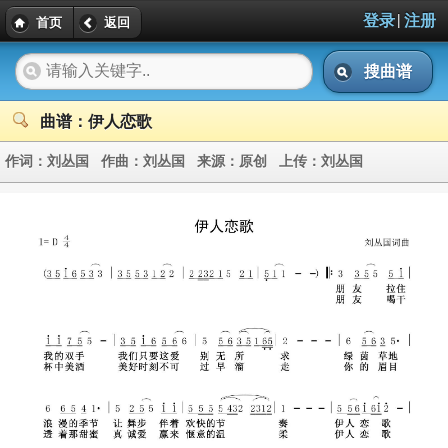
|
登录
注册
首页
返回
搜曲谱
曲谱：伊人恋歌
作词：
刘丛国
作曲：
刘丛国
来源：
原创
上传：
刘丛国