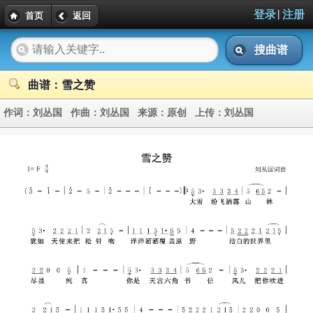
|
登录
注册
首页
返回
搜曲谱
曲谱：雪之赞
作词：
刘丛国
作曲：
刘丛国
来源：
原创
上传：
刘丛国