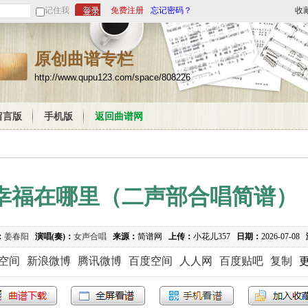
记住我
免费注册
忘记密码？
收
原创曲谱专栏
http://www.qupu123.com/space/808226
留言版
手机版
返回曲谱网
幸福在哪里（二声部合唱简谱）
：
姜春阳
演唱(奏)：
女声合唱
来源：
简谱网
上传：
小花儿357
日期：
2026-07-08
Q空间
新浪微博
腾讯微博
百度空间
人人网
百度贴吧
复制