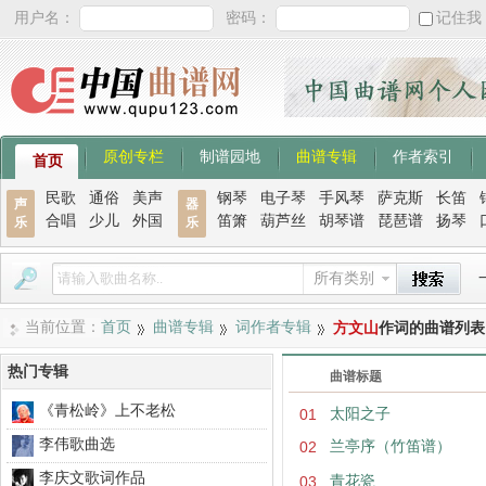
用户名：
密码：
记住我
原创专栏
制谱园地
曲谱专辑
作者索引
首页
民歌
通俗
美声
钢琴
电子琴
手风琴
萨克斯
长笛
声
器
合唱
少儿
外国
笛箫
葫芦丝
胡琴谱
琵琶谱
扬琴
乐
乐
所有类别
当前位置：
首页
曲谱专辑
词作者专辑
方文山
作词的曲谱列表
热门专辑
曲谱标题
《青松岭》上不老松
01
太阳之子
李伟歌曲选
02
兰亭序（竹笛谱）
李庆文歌词作品
03
青花瓷