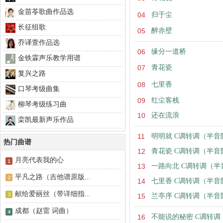
金苗苓歌曲作品选
04
归于尘
长征组歌
05
醉赤壁
乔译萱作品选
06
缘分一道桥
金铁霖声乐教学用谱
07
青花瓷
复兴之路
08
七里香
口琴考级曲集
09
红尘客栈
柳琴考级练习曲
10
还在流浪
栾凯最新声乐作品
11
明明就 C调转调（半音
热门曲谱
12
青花瓷 C调转调（半音
月亮代表我的心
13
一路向北 C调转调（半
平凡之路（吉他谱原版...
14
七里香 C调转调（半音
献给爱丽丝（带详细指...
15
兰亭序 C调转调（半音
成都（赵雷 词曲）
16
不能说的秘密 C调转