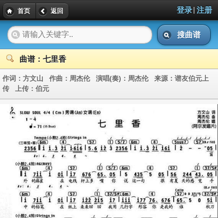
|
登录
注册
首页
返回
搜曲谱
曲谱：七里香
作词：
方文山
作曲：
周杰伦
演唱(奏)：
周杰伦
来源：
谱友伯元上
传
上传：
伯元