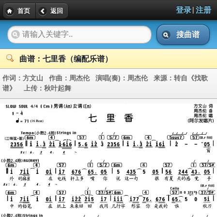
|
登录
注册
首页
返回
搜曲谱
曲谱：七里香（编配乐谱）
作词：
方文山
作曲：
周杰伦
演唱(奏)：
周杰伦
来源：
转自《找歌
谱》
上传：
秋叶起舞