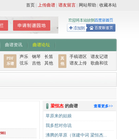
首页
|
上传曲谱
|
谱友留言
|
网站帮助
|
收藏本站
曲谱资讯
曲谱论坛
声乐
钢琴
长笛
手稿谱区
谱友记谱
PDF
其
弦乐
吉他
其他
谱友上传
歌曲和弦
乐谱
他
梁恒杰
的曲谱
查看更多>>
草原来的姑娘
我多想对你说
2981
沸腾的草原（张建中词 梁恒杰...