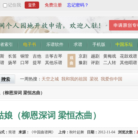
记住我
免费注册
忘记密码？
者索引
电子书
乐谱软件
求谱
手机版
中国乐坛
斯
长笛
铜管
吉他
古筝古琴
京剧
越剧
黄梅戏
花鼓戏谱
戏
谱
扬琴
口琴
提琴
其他乐谱
豫剧
评剧
二人转
其他唱谱
曲
一周热搜：
天空之城
我和我的祖国
梁祝
我爱你中国
（柳恩深词 梁恒杰曲）
姑娘（柳恩深词 梁恒杰曲）
格式：
简谱
来源：
《中国曲谱网》
上传：
秋叶起舞
日期：
2012-11-04
浏览次数：