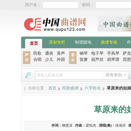
用户名：
密码：
原创专栏
制谱园地
曲谱专辑
作
首页
民歌
通俗
美声
钢琴
电子琴
手风琴
萨克
声
器
合唱
少儿
外国
笛箫
葫芦丝
胡琴谱
琵琶
乐
乐
所有类别
当前位置：
首页
民歌曲谱
六字歌名
草原来的姑娘
草原来的
作词：
柳恩深
作曲：
梁恒杰
演唱(奏)：
张海庆