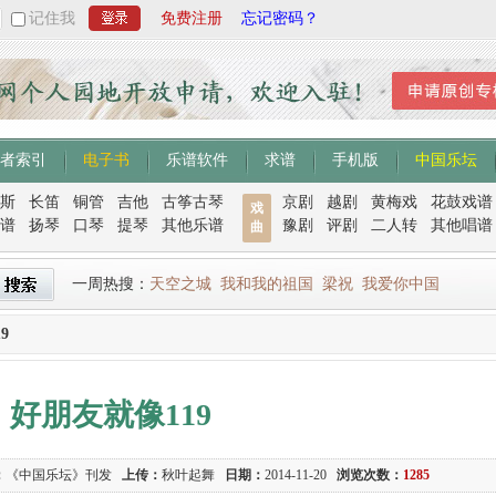
记住我
免费注册
忘记密码？
者索引
电子书
乐谱软件
求谱
手机版
中国乐坛
斯
长笛
铜管
吉他
古筝古琴
京剧
越剧
黄梅戏
花鼓戏谱
戏
谱
扬琴
口琴
提琴
其他乐谱
豫剧
评剧
二人转
其他唱谱
曲
一周热搜：
天空之城
我和我的祖国
梁祝
我爱你中国
9
好朋友就像119
：
《中国乐坛》刊发
上传：
秋叶起舞
日期：
2014-11-20
浏览次数：
1285