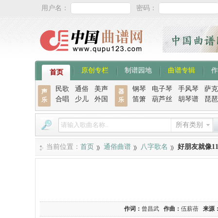
用户名：
密码：
原创专栏
制谱园地
曲谱专辑
作
首页
民歌
通俗
美声
钢琴
电子琴
手风琴
萨克
声
器
合唱
少儿
外国
笛箫
葫芦丝
胡琴谱
琵琶
乐
乐
所有类别
当前位置：
首页
通俗曲谱
八字歌名
好朋友就像11
作词：
曾昌武
作曲：
伍薪蓓
来源