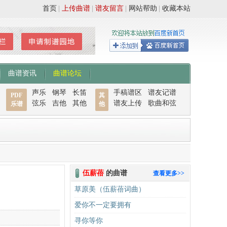
首页
|
上传曲谱
|
谱友留言
|
网站帮助
|
收藏本站
曲谱资讯
曲谱论坛
声乐
钢琴
长笛
手稿谱区
谱友记谱
PDF
其
弦乐
吉他
其他
谱友上传
歌曲和弦
乐谱
他
伍薪蓓
的曲谱
查看更多>>
草原美（伍薪蓓词曲）
爱你不一定要拥有
寻你等你