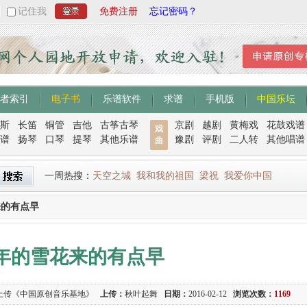
记住我
免费注册
忘记密码？
者索引
电子书
乐谱软件
求谱
手机版
中国乐坛
斯
长笛
铜管
吉他
古筝古琴
京剧
越剧
黄梅戏
花鼓戏谱
戏
谱
扬琴
口琴
提琴
其他乐谱
豫剧
评剧
二人转
其他唱谱
曲
一周热搜：
天空之城
我和我的祖国
梁祝
我爱你中国
来的有点早
年的雪花来的有点早
上传《中国原创音乐基地》
上传：
秋叶起舞
日期：
2016-02-12
浏览次数：
1169