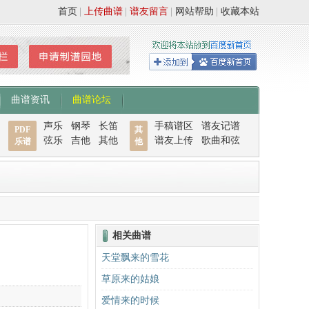
首页
|
上传曲谱
|
谱友留言
|
网站帮助
|
收藏本站
曲谱资讯
曲谱论坛
声乐
钢琴
长笛
手稿谱区
谱友记谱
PDF
其
弦乐
吉他
其他
谱友上传
歌曲和弦
乐谱
他
相关曲谱
天堂飘来的雪花
草原来的姑娘
爱情来的时候