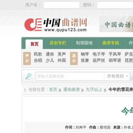
用户名：
密码：
原创专栏
制谱园地
曲谱专辑
作
首页
民歌
通俗
美声
钢琴
电子琴
手风琴
萨克
声
器
合唱
少儿
外国
笛箫
葫芦丝
胡琴谱
琵琶
乐
乐
所有类别
当前位置：
首页
通俗曲谱
九字以上
今年的雪花
今
作词：
刘寿平
作曲：
蔡培国
来源：
作者