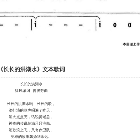
《长长的洪湖水》文本歌词
长长的洪湖水
徐凤诚词 曾腾芳曲
长长的洪湖水哟，长长的歌，
浪打浪的歌声唱遍了昨天，
渔火点点亮，话说贺老总，
神奇的传说装满只只渔船。
渔歌浪上飞，又夸赤卫队，
英雄的故事飘扬到永远。