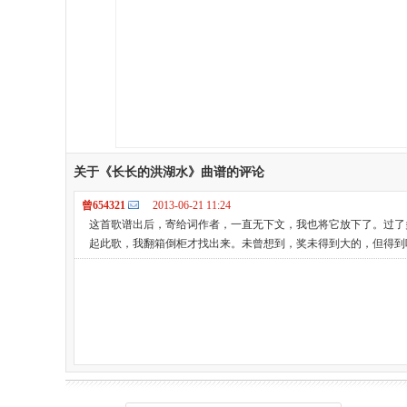
关于《长长的洪湖水》曲谱的评论
曾654321
2013-06-21 11:24
这首歌谱出后，寄给词作者，一直无下文，我也将它放下了。过了多
起此歌，我翻箱倒柜才找出来。未曾想到，奖未得到大的，但得