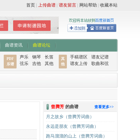
首页
|
上传曲谱
|
谱友留言
|
网站帮助
|
收藏本站
曲谱资讯
曲谱论坛
声乐
钢琴
长笛
手稿谱区
谱友记谱
PDF
其
弦乐
吉他
其他
谱友上传
歌曲和弦
乐谱
他
曾腾芳
的曲谱
查看更多>>
月之故乡（曾腾芳词曲）
永远是朋友（曾腾芳词曲）
跑马溜溜的山上（曾腾芳词曲）