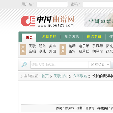
用户名：
密码：
原创专栏
制谱园地
曲谱专辑
作
首页
民歌
通俗
美声
钢琴
电子琴
手风琴
萨克
声
器
合唱
少儿
外国
笛箫
葫芦丝
胡琴谱
琵琶
乐
乐
所有类别
当前位置：
首页
民歌曲谱
六字歌名
长长的洪湖
作词：
徐凤城
作曲：
曾腾芳
演唱(奏)：