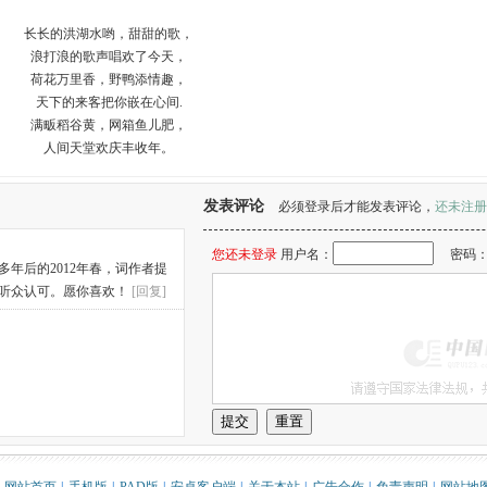
长长的洪湖水哟，甜甜的歌，
浪打浪的歌声唱欢了今天，
荷花万里香，野鸭添情趣，
天下的来客把你嵌在心间.
满畈稻谷黄，网箱鱼儿肥，
人间天堂欢庆丰收年。
发表评论
必须登录后才能发表评论，
还未注册
您还未登录
用户名：
密码
年后的2012年春，词作者提
到听众认可。愿你喜欢！
[回复]