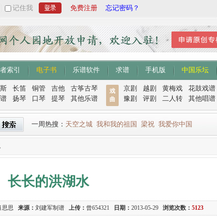
记住我
免费注册
忘记密码？
者索引
电子书
乐谱软件
求谱
手机版
中国乐坛
斯
长笛
铜管
吉他
古筝古琴
京剧
越剧
黄梅戏
花鼓戏谱
戏
谱
扬琴
口琴
提琴
其他乐谱
豫剧
评剧
二人转
其他唱谱
曲
一周热搜：
天空之城
我和我的祖国
梁祝
我爱你中国
水
长长的洪湖水
肖思思
来源：
刘建军制谱
上传：
曾654321
日期：
2013-05-29
浏览次数：
5123