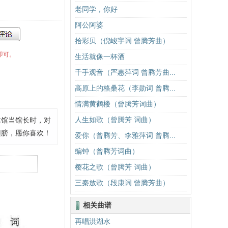
老同学，你好
阿公阿婆
拾彩贝（倪峻宇词 曾腾芳曲）
即可。
生活就像一杯酒
千手观音（严惠萍词 曾腾芳曲...
高原上的格桑花（李勋词 曾腾...
情满黄鹤楼（曾腾芳词曲）
人生如歌（曾腾芳 词曲）
术馆当馆长时，对
翅膀，愿你喜欢！
爱你（曾腾芳、李雅萍词 曾腾...
编钟（曾腾芳词曲）
樱花之歌（曾腾芳 词曲）
三秦放歌（段康词 曾腾芳曲）
相关曲谱
再唱洪湖水