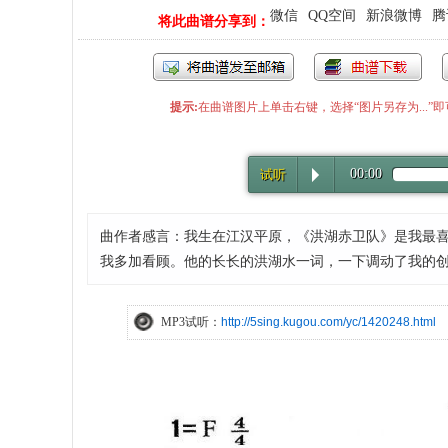
微信
QQ空间
新浪微博
腾
将此曲谱分享到：
提示:
在曲谱图片上单击右键，选择“图片另存为...
00:00
试听
曲作者感言：我生在江汉平原，《洪湖赤卫队》是我最
我多加看顾。他的长长的洪湖水一词，一下调动了我的
MP3试听：
http://5sing.kugou.com/yc/1420248.html