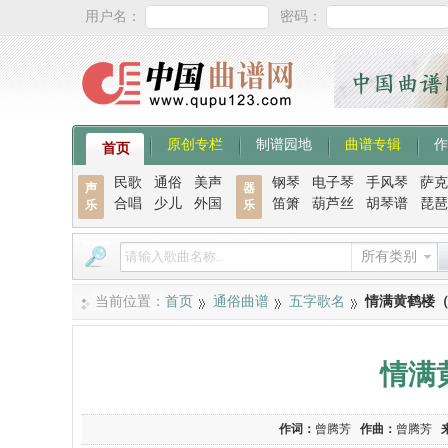
用户名：
密码：
原创专栏
制谱园地
曲谱专辑
作
首页
民歌
通俗
美声
钢琴
电子琴
手风琴
萨克
声
器
合唱
少儿
外国
笛箫
葫芦丝
胡琴谱
琵琶
乐
乐
所有类别
当前位置：
首页
通俗曲谱
五字歌名
情满黄鹤楼
情满
作词：
曾腾芳
作曲：
曾腾芳