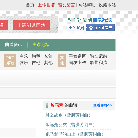
首页
|
上传曲谱
|
谱友留言
|
网站帮助
|
收藏本站
曲谱资讯
曲谱论坛
声乐
钢琴
长笛
手稿谱区
谱友记谱
PDF
其
弦乐
吉他
其他
谱友上传
歌曲和弦
乐谱
他
曾腾芳
的曲谱
查看更多>>
月之故乡（曾腾芳词曲）
永远是朋友（曾腾芳词曲）
跑马溜溜的山上（曾腾芳词曲）