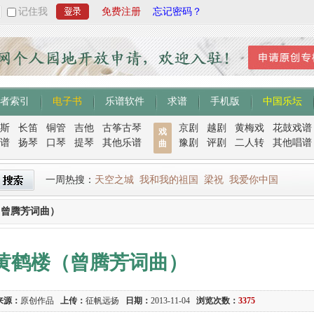
记住我
免费注册
忘记密码？
者索引
电子书
乐谱软件
求谱
手机版
中国乐坛
斯
长笛
铜管
吉他
古筝古琴
京剧
越剧
黄梅戏
花鼓戏谱
戏
谱
扬琴
口琴
提琴
其他乐谱
豫剧
评剧
二人转
其他唱谱
曲
一周热搜：
天空之城
我和我的祖国
梁祝
我爱你中国
（曾腾芳词曲）
黄鹤楼（曾腾芳词曲）
来源：
原创作品
上传：
征帆远扬
日期：
2013-11-04
浏览次数：
3375