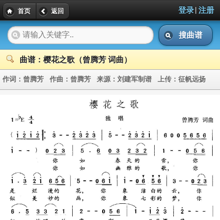
|
登录
注册
首页
返回
搜曲谱
曲谱：樱花之歌（曾腾芳 词曲）
作词：
曾腾芳
作曲：
曾腾芳
来源：
刘建军制谱
上传：
征帆远扬