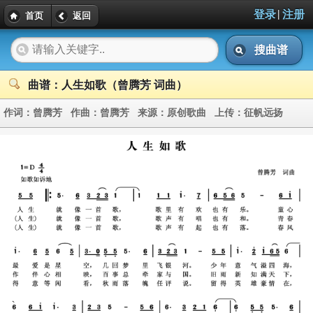
|
登录
注册
首页
返回
搜曲谱
曲谱：人生如歌（曾腾芳 词曲）
作词：
曾腾芳
作曲：
曾腾芳
来源：
原创歌曲
上传：
征帆远扬