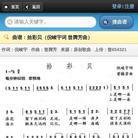
|
登录
注册
首页
返回
搜曲谱
曲谱：拾彩贝（倪峻宇词 曾腾芳曲）
作词：
倪峻宇
作曲：
曾腾芳
来源：
原创歌曲
上传：
曾654321