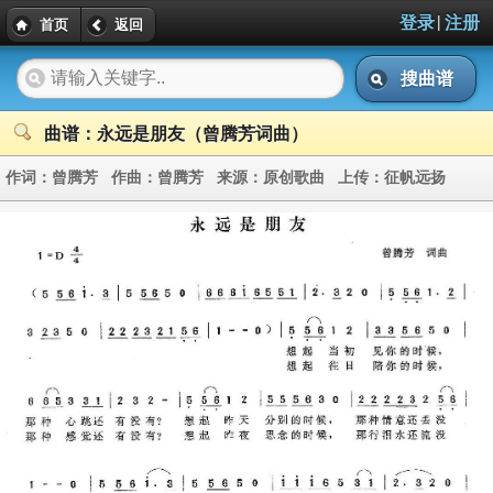
|
登录
注册
首页
返回
搜曲谱
曲谱：永远是朋友（曾腾芳词曲）
作词：
曾腾芳
作曲：
曾腾芳
来源：
原创歌曲
上传：
征帆远扬